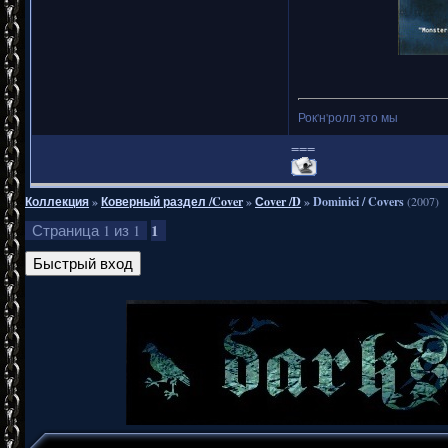
Рок'н'ролл это мы
===
Коллекция
»
Коверный раздел /Cover
»
Сover /D
»
Dominici / Covers
(2007)
1
Страница
1
из
1