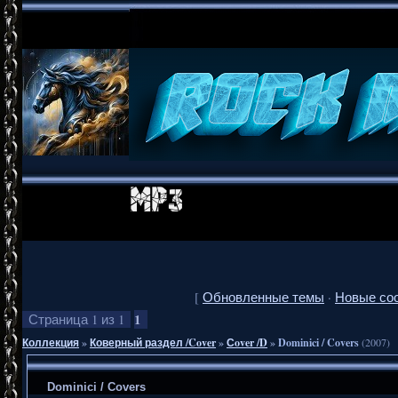
[
Обновленные темы
·
Новые со
1
Страница
1
из
1
Коллекция
»
Коверный раздел /Cover
»
Сover /D
»
Dominici / Covers
(2007)
Dominici / Covers