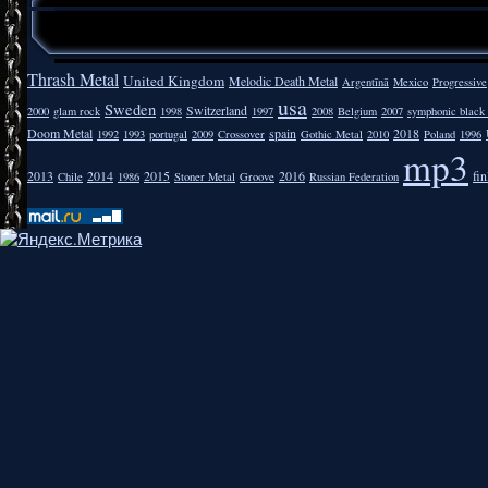
Thrash Metal
United Kingdom
Melodic Death Metal
Argentīnā
Mexico
Progressive
usa
Sweden
Switzerland
2000
glam rock
1998
1997
2008
Belgium
2007
symphonic black
Doom Metal
spain
2018
1992
1993
portugal
2009
Crossover
Gothic Metal
2010
Poland
1996
mp3
2013
2014
2015
2016
fi
Chile
1986
Stoner Metal
Groove
Russian Federation