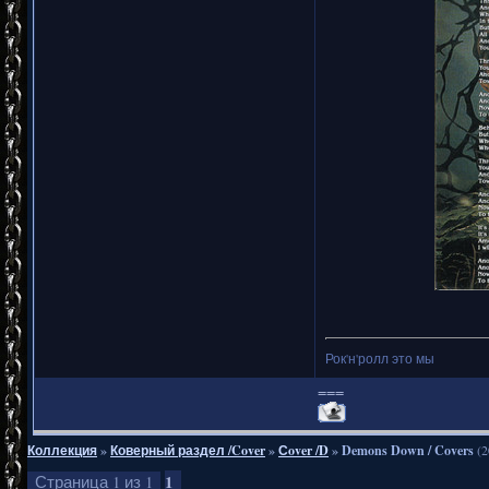
Рок'н'ролл это мы
===
Коллекция
»
Коверный раздел /Cover
»
Сover /D
»
Demons Down / Covers
(2
1
Страница
1
из
1