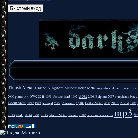
Thrash Metal
United Kingdom
Melodic Death Metal
Argentīnā
Mexico
Progressive
usa
Sweden
Switzerland
2000
glam rock
1998
1997
2008
Belgium
2007
symphonic black
Doom Metal
spain
2018
1992
1993
portugal
2009
Crossover
Gothic Metal
2010
Poland
1996
mp3
2013
2014
2015
2016
fi
Chile
1986
Stoner Metal
Groove
Russian Federation