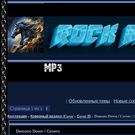
[
Обновленные темы
·
Новые со
1
Страница
1
из
1
Коллекция
»
Коверный раздел /Cover
»
Сover /D
»
Demons Down / Covers
(2
Demons Down / Covers