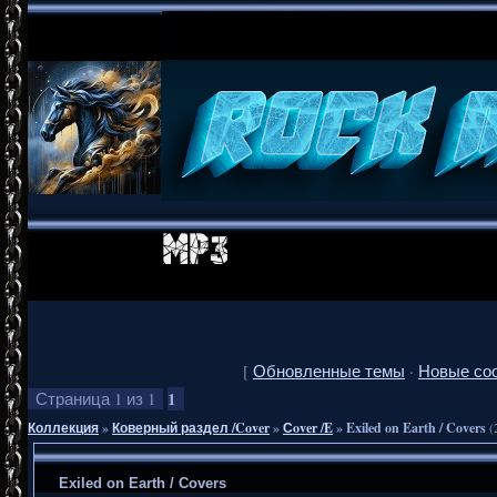
[
Обновленные темы
·
Новые со
1
Страница
1
из
1
Коллекция
»
Коверный раздел /Cover
»
Сover /E
»
Exiled on Earth / Covers
(
Exiled on Earth / Covers