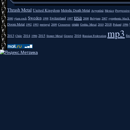
Thrash Metal
United Kingdom
Melodic Death Metal
Argentīnā
Mexico
Progressive
usa
Sweden
Switzerland
2000
glam rock
1998
1997
2008
Belgium
2007
symphonic black
Doom Metal
spain
2018
1992
1993
portugal
2009
Crossover
Gothic Metal
2010
Poland
1996
mp3
2013
2014
2015
2016
fi
Chile
1986
Stoner Metal
Groove
Russian Federation