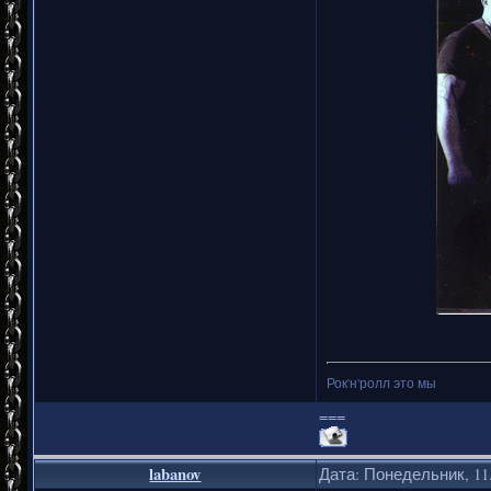
Рок'н'ролл это мы
===
labanov
Дата: Понедельник, 11.