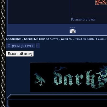
Рок'н'ролл это мы
===
Коллекция
»
Коверный раздел /Cover
»
Сover /E
»
Exiled on Earth / Covers
(
1
Страница
1
из
1