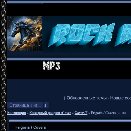
[
Обновленные темы
·
Новые со
1
Страница
1
из
1
Коллекция
»
Коверный раздел /Cover
»
Сover /F
»
Frigoris / Covers
(2016)
Frigoris / Covers