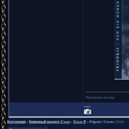
Рок'н'ролл это мы
===
Коллекция
»
Коверный раздел /Cover
»
Сover /F
»
Frigoris / Covers
(2016)