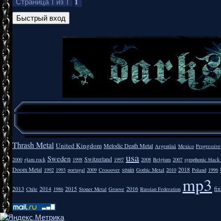
1
Страница
1
из
1
Thrash Metal
United Kingdom
Melodic Death Metal
Argentīnā
Mexico
Progressive
usa
Sweden
Switzerland
2000
glam rock
1998
1997
2008
Belgium
2007
symphonic black
Doom Metal
spain
2018
1992
1993
portugal
2009
Crossover
Gothic Metal
2010
Poland
1996
mp3
2013
2014
2015
2016
fi
Chile
1986
Stoner Metal
Groove
Russian Federation