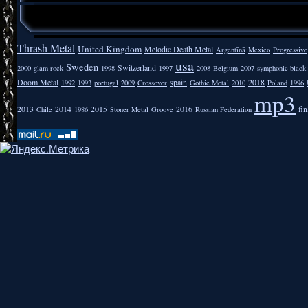
Thrash Metal
United Kingdom
Melodic Death Metal
Argentīnā
Mexico
Progressive
usa
Sweden
Switzerland
2000
glam rock
1998
1997
2008
Belgium
2007
symphonic black
Doom Metal
spain
2018
1992
1993
portugal
2009
Crossover
Gothic Metal
2010
Poland
1996
mp3
2013
2014
2015
2016
fi
Chile
1986
Stoner Metal
Groove
Russian Federation