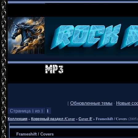
[
Обновленные темы
·
Новые со
1
Страница
1
из
1
Коллекция
»
Коверный раздел /Cover
»
Сover /F
»
Frameshift / Covers
(2005)
Frameshift / Covers