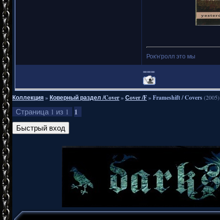
Рок'н'ролл это мы
===
Коллекция
»
Коверный раздел /Cover
»
Сover /F
»
Frameshift / Covers
(2005)
1
Страница
1
из
1