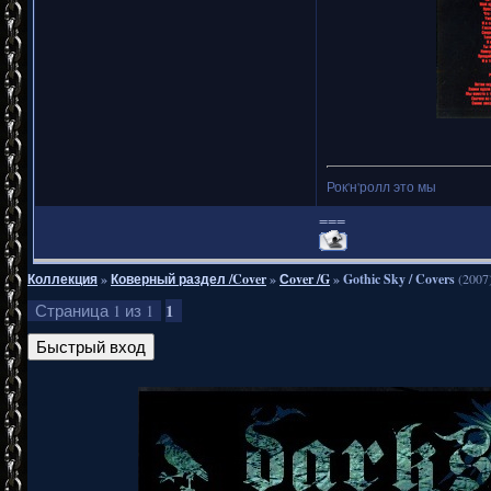
Рок'н'ролл это мы
===
Коллекция
»
Коверный раздел /Cover
»
Сover /G
»
Gothic Sky / Covers
(2007
1
Страница
1
из
1