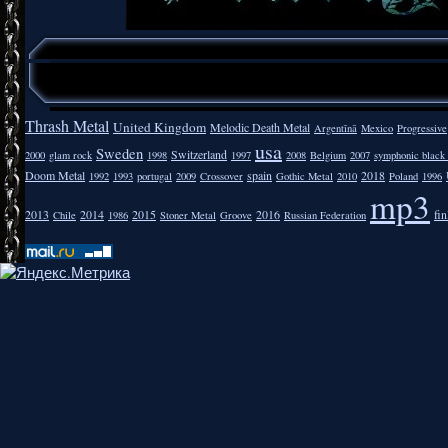
Thrash Metal
United Kingdom
Melodic Death Metal
Argentīnā
Mexico
Progressive
usa
Sweden
Switzerland
2000
glam rock
1998
1997
2008
Belgium
2007
symphonic black
Doom Metal
spain
2018
1992
1993
portugal
2009
Crossover
Gothic Metal
2010
Poland
1996
mp3
2013
2014
2015
2016
fi
Chile
1986
Stoner Metal
Groove
Russian Federation