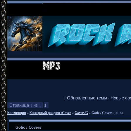
[
Обновленные темы
·
Новые со
1
Страница
1
из
1
Коллекция
»
Коверный раздел /Cover
»
Сover /G
»
Gotic / Covers
(2016)
Gotic / Covers