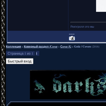
Рок'н'ролл это мы
===
Коллекция
»
Коверный раздел /Cover
»
Сover /G
»
Gotic / Covers
(2016)
1
Страница
1
из
1