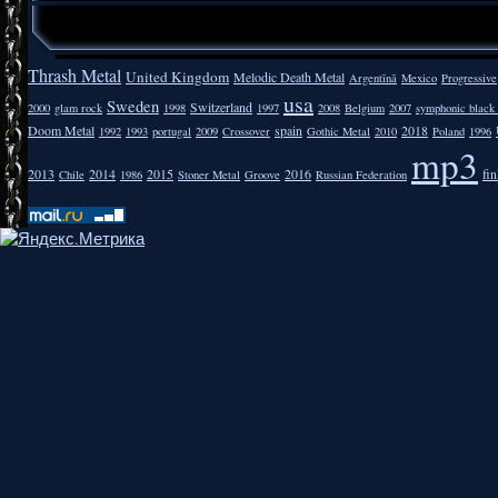
Thrash Metal
United Kingdom
Melodic Death Metal
Argentīnā
Mexico
Progressive
usa
Sweden
Switzerland
2000
glam rock
1998
1997
2008
Belgium
2007
symphonic black
Doom Metal
spain
2018
1992
1993
portugal
2009
Crossover
Gothic Metal
2010
Poland
1996
mp3
2013
2014
2015
2016
fi
Chile
1986
Stoner Metal
Groove
Russian Federation