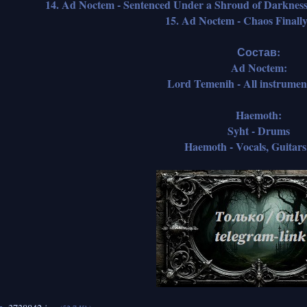
14. Ad Noctem - Sentenced Under a Shroud of Darkness
15. Ad Noctem - Chaos Finall
Состав:
Ad Noctem:
Lord Temenih - All instrument
Haemoth:
Syht - Drums
Haemoth - Vocals, Guitars