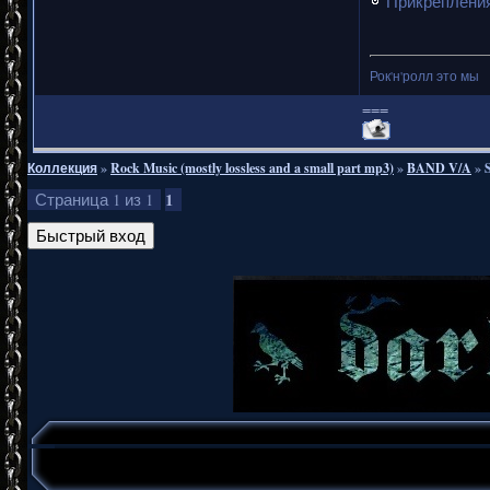
Прикреплени
Рок'н'ролл это мы
===
Коллекция
»
Rock Music (mostly lossless and a small part mp3)
»
BAND V/A
»
1
Страница
1
из
1