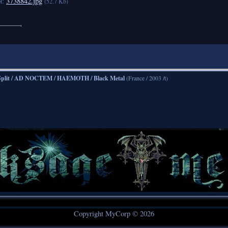
я:
3738842.jpg
(52.7 Kb)
Split / AD NOCTEM / HAEMOTH / Black Metal
(France / 2003 /t)
Copyright MyCorp © 2026