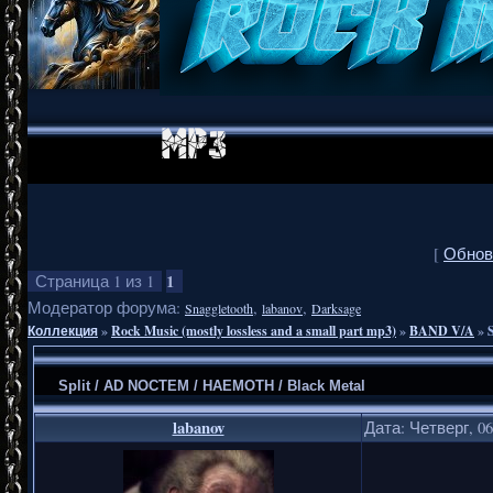
[
Обнов
1
Страница
1
из
1
Модератор форума:
,
,
Snaggletooth
labanov
Darksage
Коллекция
»
Rock Music (mostly lossless and a small part mp3)
»
BAND V/A
»
Split / AD NOCTEM / HAEMOTH / Black Metal
labanov
Дата: Четверг, 06