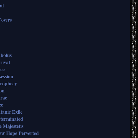
al
overs
abolus
rival
ace
session
Prophecy
ion
Irae
ce
tanic Exile
xterminated
 Majestetis
New Hope Perverted