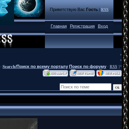
Гость
Приветствую Вас
|
RSS
Главная
|
Регистрация
|
Вход
*
*
Search/Поиск по всему порталу
Поиск по форуму
·
·
RSS
]*