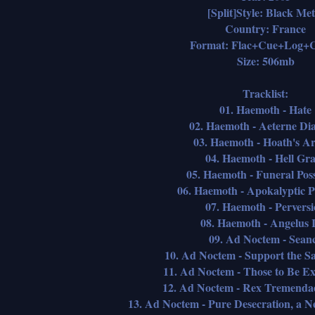
[Split]Style: Black Met
Country: France
Format: Flac+Cue+Log+C
Size: 506mb
Tracklist:
01. Haemoth - Hate
02. Haemoth - Aeterne Di
03. Haemoth - Hoath's Ar
04. Haemoth - Hell Gr
05. Haemoth - Funeral Pos
06. Haemoth - Apokalyptic 
07. Haemoth - Pervers
08. Haemoth - Angelus 
09. Ad Noctem - Sean
10. Ad Noctem - Support the Sa
11. Ad Noctem - Those to Be E
12. Ad Noctem - Rex Tremendae
13. Ad Noctem - Pure Desecration, a 