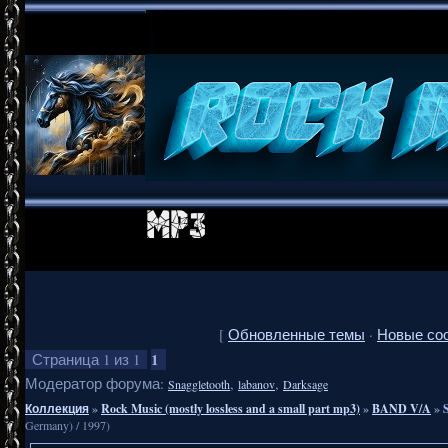
[
Обновленные темы
·
Новые со
1
Страница
1
из
1
Модератор форума:
,
,
Snaggletooth
labanov
Darksage
Коллекция
»
Rock Music (mostly lossless and a small part mp3)
»
BAND V/A
»
Germany) / 1997)