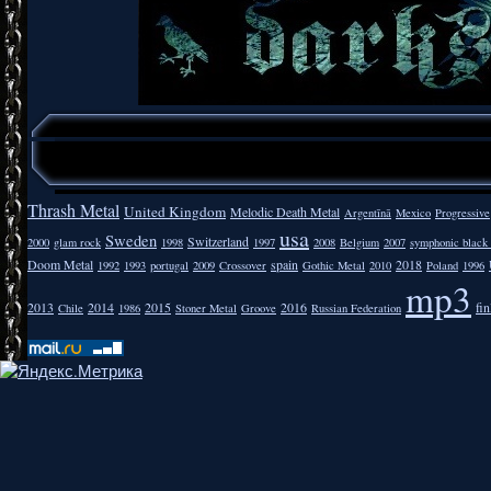
Thrash Metal
United Kingdom
Melodic Death Metal
Argentīnā
Mexico
Progressive
usa
Sweden
Switzerland
2000
glam rock
1998
1997
2008
Belgium
2007
symphonic black
Doom Metal
spain
2018
1992
1993
portugal
2009
Crossover
Gothic Metal
2010
Poland
1996
mp3
2013
2014
2015
2016
fi
Chile
1986
Stoner Metal
Groove
Russian Federation