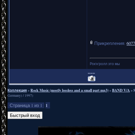
Прикрепления:
6077
Рок'н'ролл это мы
===
Коллекция
»
Rock Music (mostly lossless and a small part mp3)
»
BAND V/A
»
Germany) / 1997)
1
Страница
1
из
1