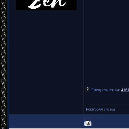
Прикрепления:
4161
Рок'н'ролл это мы
===