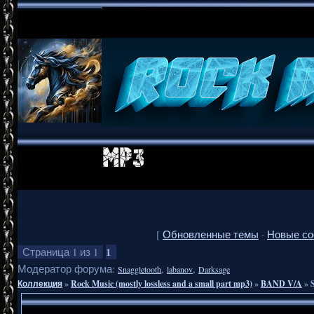
[
Обновленные темы
·
Новые с
1
Страница
1
из
1
Модератор форума:
,
,
Snaggletooth
labanov
Darksage
Коллекция
»
Rock Music (mostly lossless and a small part mp3)
»
BAND V/A
»