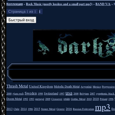
Коллекция
»
Rock Music (mostly lossless and a small part mp3)
»
BAND V/A
»
1
Страница
1
из
1
Thrash Metal
United Kingdom
Melodic Death Metal
Argentīnā
Mexico
Progressive
usa
Sweden
Switzerland
2000
glam rock
1998
1997
2008
Belgium
2007
symphonic black
Doom Metal
spain
2018
1992
1993
portugal
2009
Crossover
Gothic Metal
2010
Poland
1996
mp3
2013
2014
2015
2016
fi
Chile
1986
Stoner Metal
Groove
Russian Federation