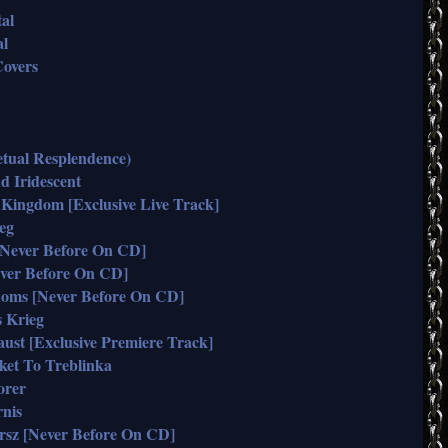
al
al
overs
tual Resplendence)
 Iridescent
ingdom [Exclusive Live Track]
eg
[Never Before On CD]
ver Before On CD]
ms [Never Before On CD]
 Krieg
st [Exclusive Premiere Track]
et To Treblinka
orer
nis
sz [Never Before On CD]