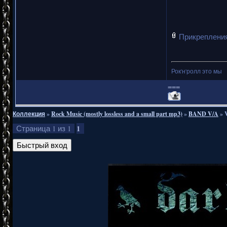
Прикреплени
Рок'н'ролл это мы
===
Коллекция
»
Rock Music (mostly lossless and a small part mp3)
»
BAND V/A
»
1
Страница
1
из
1