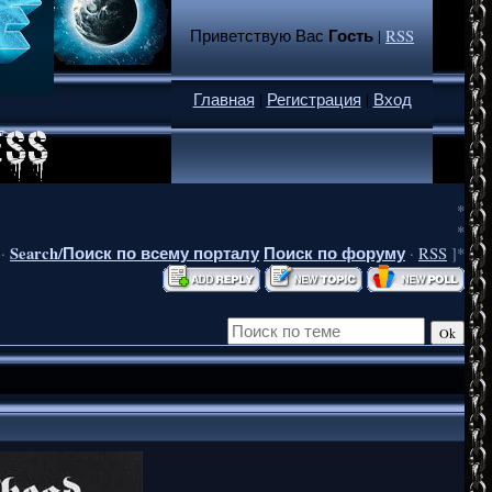
Гость
Приветствую Вас
|
RSS
Главная
|
Регистрация
|
Вход
*
*
Search/Поиск по всему порталу
Поиск по форуму
·
·
RSS
]*