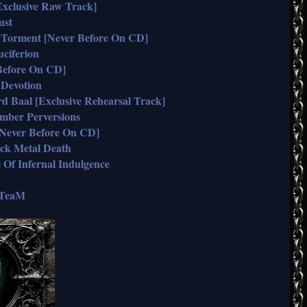
clusive Raw Track]
ust
Torment [Never Before On CD]
ciferion
Before On CD]
 Devotion
d Baal [Exclusive Rehearsal Track]
ber Perversions
Never Before On CD]
k Metal Death
f Infernal Indulgence
TeaM