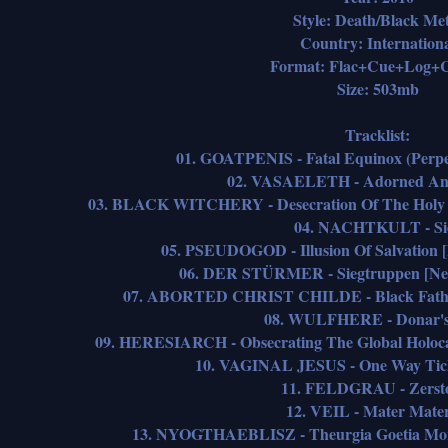
Style: Death/Black Met
Country: Internation
Format: Flac+Cue+Log+C
Size: 503mb
Tracklist:
01. GOATPENIS - Fatal Equinox (Perpe
02. VASAELETH - Adorned And
03. BLACK WITCHERY - Desecration Of The Holy K
04. NACHTKULT - Si
05. PSEUDOGOD - Illusion Of Salvation 
06. DER STÜRMER - Siegtruppen [Ne
07. ABORTED CHRIST CHILDE - Black Fatho
08. WULFHERE - Donar's
09. HERESIARCH - Obsecrating The Global Holocau
10. VAGINAL JESUS - One Way Tick
11. FELDGRAU - Zerst
12. VEIL - Mater Mater
13. NYOGTHAEBLISZ - Theurgia Goetia Mor