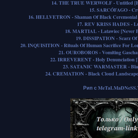
14. THE TRUE WERWOLF - Untitled [Ex
15. SARCÓFAGO - Cr
16. HELLVETRON - Shaman Of Black Ceremonial 
17. REV KRISS HADES - Lu
18. MARTIAL - Latawiec [Never 
19. DISSIPATION - Scarz Of
20. INQUISITION - Rituals Of Human Sacrifice For Lor
21. OUROBOROS - Vomiting Gascham
22. IRREVERENT - Holy Denunciation [
23. SATANIC WARMASTER - Blac
24. CREMATION - Black Cloud Landscape O
Рип с MeTaLMaDNeSS.