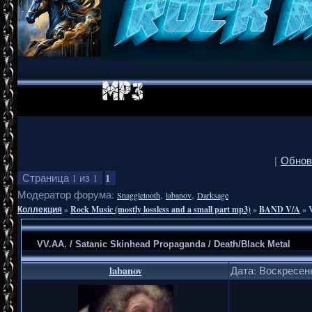
[
Обнов
1
Страница
1
из
1
Модератор форума:
,
,
Snaggletooth
labanov
Darksage
Коллекция
»
Rock Music (mostly lossless and a small part mp3)
»
BAND V/A
»
VV.AA. / Satanic Skinhead Propaganda / Death/Black Metal
labanov
Дата: Воскресень