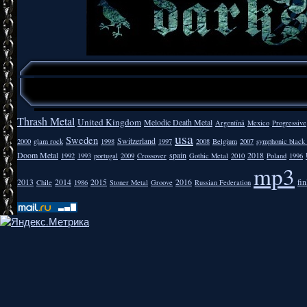
Thrash Metal
United Kingdom
Melodic Death Metal
Argentīnā
Mexico
Progressive
usa
Sweden
Switzerland
2000
glam rock
1998
1997
2008
Belgium
2007
symphonic black
Doom Metal
spain
2018
1992
1993
portugal
2009
Crossover
Gothic Metal
2010
Poland
1996
mp3
2013
2014
2015
2016
fi
Chile
1986
Stoner Metal
Groove
Russian Federation