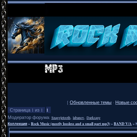
[
Обновленные темы
·
Новые со
1
Страница
1
из
1
Модератор форума:
,
,
Snaggletooth
labanov
Darksage
Коллекция
»
Rock Music (mostly lossless and a small part mp3)
»
BAND V/A
»