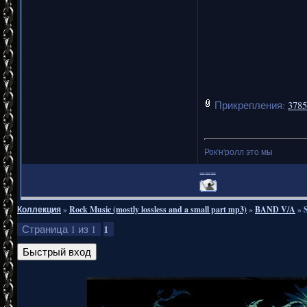
Прикрепления:
3785
Рок'н'ролл это мы
===
Коллекция
»
Rock Music (mostly lossless and a small part mp3)
»
BAND V/A
»
1
Страница
1
из
1