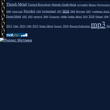
Thrash Metal
United Kingdom
Melodic Death Metal
Argentīnā
Mexico
Progressive
usa
Sweden
Switzerland
2000
glam rock
1998
1997
2008
Belgium
2007
symphonic black
Doom Metal
spain
2018
1992
1993
portugal
2009
Crossover
Gothic Metal
2010
Poland
1996
mp3
2013
2014
2015
2016
fi
Chile
1986
Stoner Metal
Groove
Russian Federation