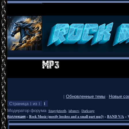
[
Обновленные темы
·
Новые со
1
Страница
1
из
1
Модератор форума:
,
,
Snaggletooth
labanov
Darksage
Коллекция
»
Rock Music (mostly lossless and a small part mp3)
»
BAND V/A
»