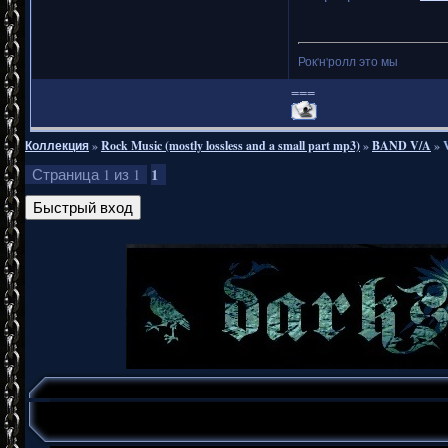
Рок'н'ролл это мы
===
Коллекция
»
Rock Music (mostly lossless and a small part mp3)
»
BAND V/A
»
1
Страница
1
из
1