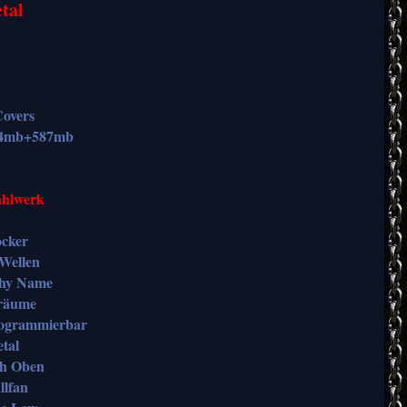
tal
overs
74mb+587mb
ahlwerk
ocker
 Wellen
Thy Name
träume
rogrammierbar
tal
ch Oben
llfan