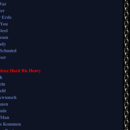
 War
der
r Erde
 You
teel
ream
ady
 Schmied
ser
enz Hard Bis Heavy
sh
ein
eld
ckwunsch
nnen
unde
l-Man
ngs Kommen