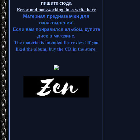
пишите сюда
Error and non-working links write here
Материал предназначен для
ознакомления!
Если вам понравился альбом, купите
диск в магазине.
The material is intended for review! If you
liked the album, buy the CD in the store.