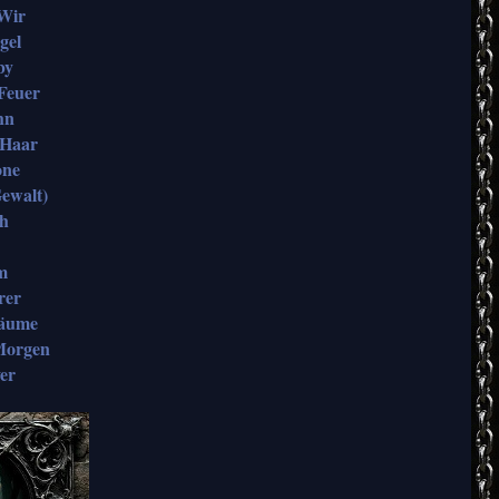
 Wir
gel
by
Feuer
hn
 Haar
one
Gewalt)
sh
m
rer
räume
 Morgen
er