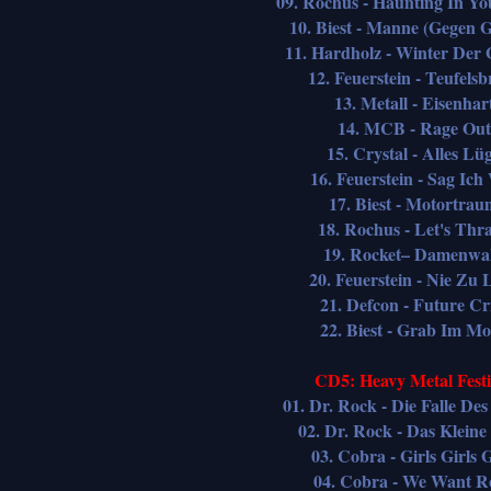
09. Rochus - Haunting In Yo
10. Biest - Manne (Gegen 
11. Hardholz - Winter Der 
12. Feuerstein - Teufelsb
13. Metall - Eisenhar
14. MCB - Rage Out
15. Crystal - Alles Lü
16. Feuerstein - Sag Ich 
17. Biest - Motortrau
18. Rochus - Let's Thr
19. Rocket– Damenwa
20. Feuerstein - Nie Zu 
21. Defcon - Future Cr
22. Biest - Grab Im M
CD5: Heavy Metal Festi
01. Dr. Rock - Die Falle Des
02. Dr. Rock - Das Kleine
03. Cobra - Girls Girls G
04. Cobra - We Want R