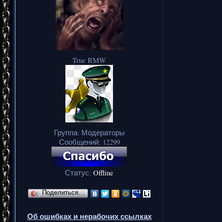
True RMW
Группа: Модераторы
Сообщений:
12299
Статус:
Offline
Поделиться…
Об ошибках и нерабочих ссылках