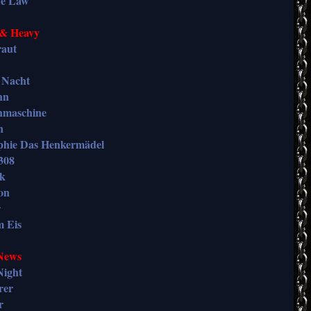
he Law
 & Heavy
raut
r Nacht
hn
hmaschine
n
phie Das Henkermädel
308
ck
on
r
m Eis
News
Night
rer
r