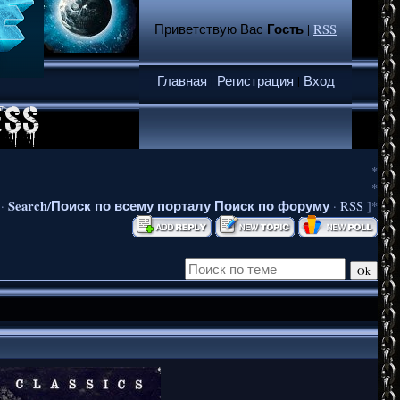
Гость
Приветствую Вас
|
RSS
Главная
|
Регистрация
|
Вход
*
*
Search/Поиск по всему порталу
Поиск по форуму
·
·
RSS
]*