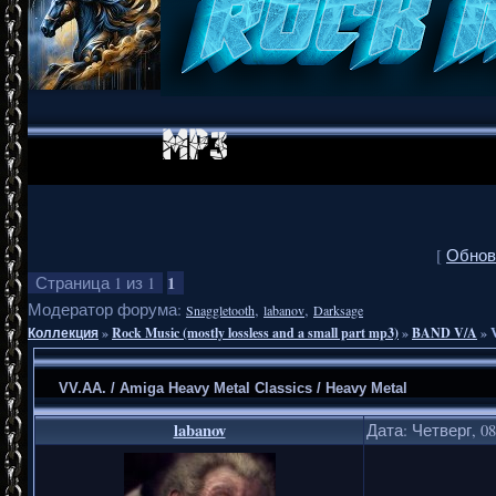
[
Обнов
1
Страница
1
из
1
Модератор форума:
,
,
Snaggletooth
labanov
Darksage
Коллекция
»
Rock Music (mostly lossless and a small part mp3)
»
BAND V/A
»
VV.AA. / Amiga Heavy Metal Classics / Heavy Metal
labanov
Дата: Четверг, 08