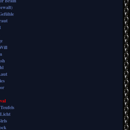
ur Brain
Gewalt)
Gefühle
raut
t
ge
Will
m
ash
hl
Laut
ies
oor
val
 Teufels
 Licht
irls
ock