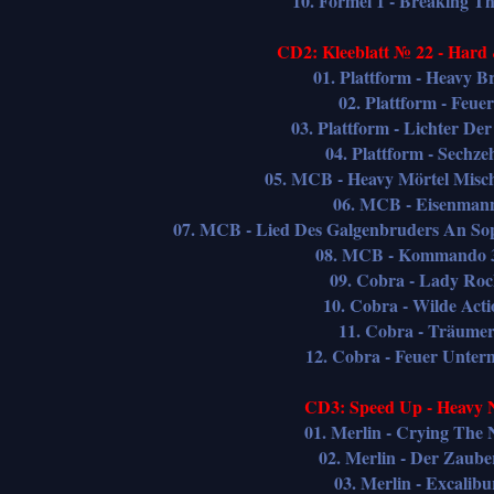
10. Formel 1 - Breaking T
CD2: Kleeblatt № 22 - Hard
01. Plattform - Heavy B
02. Plattform - Feuer
03. Plattform - Lichter De
04. Plattform - Sechze
05. MCB - Heavy Mörtel Misc
06. MCB - Eisenman
07. MCB - Lied Des Galgenbruders An So
08. MCB - Kommando 
09. Cobra - Lady Ro
10. Cobra - Wilde Acti
11. Cobra - Träume
12. Cobra - Feuer Unter
CD3: Speed Up - Heavy 
01. Merlin - Crying The 
02. Merlin - Der Zaube
03. Merlin - Excalibu