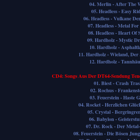
04. Merlin - After The
05. Headless - Easy Ri
06. Headless - Vulkane De
07. Headless - Metal For
08. Headless - Heart Of S
09. Hardholz - Mystic D
10. Hardholz - Asphaltl
11. Hardholz - Wieland, Der
12. Hardholz - Tannhäu
CD4: Songs Aus Der DT64-Sendung Tend
01. Biest - Crash Tra
02. Rochus - Frankenst
03. Feuerstein - Haste G
04. Rocket - Herzlichen Glü
05. Crystal - Bergringre
06. Babylon - Geisterst
07. Dr. Rock - Der Meta
08. Feuerstein - Die Bösen Ju