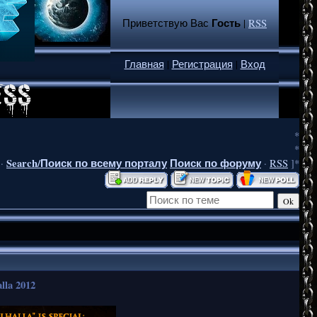
Гость
Приветствую Вас
|
RSS
Главная
|
Регистрация
|
Вход
*
*
Search/Поиск по всему порталу
Поиск по форуму
·
·
RSS
]*
lla 2012