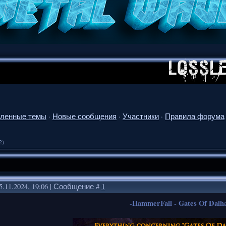
ленные темы
·
Новые сообщения
·
Участники
·
Правила форума
2)
5.11.2024, 19:06 | Сообщение #
1
-HammerFall - Gates Of Dalha