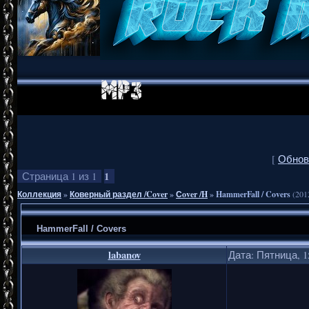
[
Обнов
1
Страница
1
из
1
Коллекция
»
Коверный раздел /Cover
»
Сover /H
»
HammerFall / Covers
(201
HammerFall / Covers
labanov
Дата: Пятница, 1