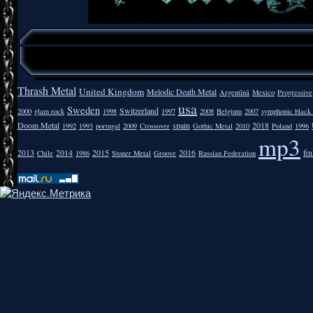
Thrash Metal
United Kingdom
Melodic Death Metal
Argentīnā
Mexico
Progressive
usa
Sweden
Switzerland
2000
glam rock
1998
1997
2008
Belgium
2007
symphonic black
Doom Metal
spain
2018
1992
1993
portugal
2009
Crossover
Gothic Metal
2010
Poland
1996
mp3
2013
2014
2015
2016
fi
Chile
1986
Stoner Metal
Groove
Russian Federation