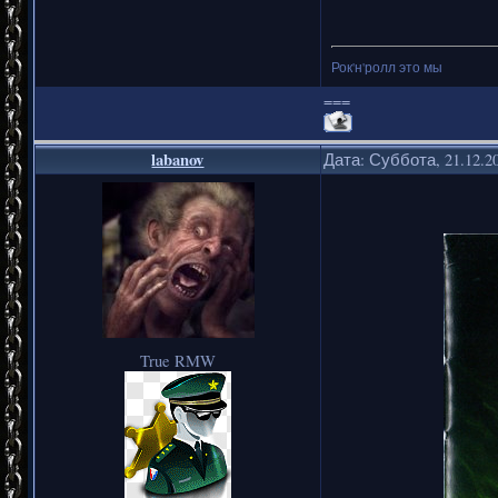
Рок'н'ролл это мы
===
labanov
Дата: Суббота, 21.12.2
True RMW