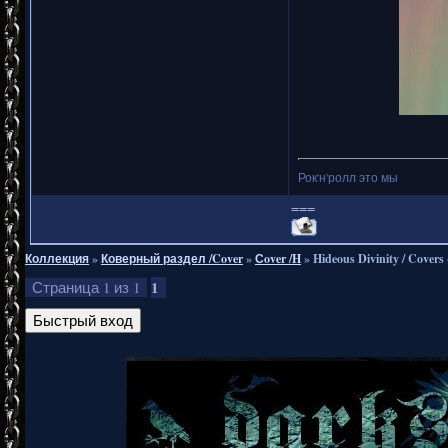
Рок'н'ролл это мы
===
Коллекция
»
Коверный раздел /Cover
»
Сover /H
»
Hideous Divinity / Covers
1
Страница
1
из
1