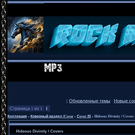
[
Обновленные темы
·
Новые со
1
Страница
1
из
1
Коллекция
»
Коверный раздел /Cover
»
Сover /H
»
Hideous Divinity / Covers
Hideous Divinity / Covers