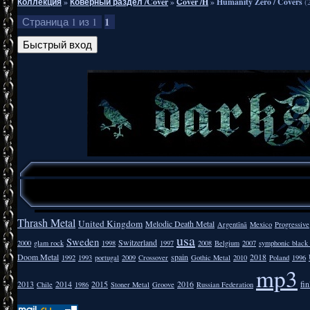
Коллекция
»
Коверный раздел /Cover
»
Сover /H
»
Humanity Zero / Covers
(
1
Страница
1
из
1
Thrash Metal
United Kingdom
Melodic Death Metal
Argentīnā
Mexico
Progressive
usa
Sweden
Switzerland
2000
glam rock
1998
1997
2008
Belgium
2007
symphonic black
Doom Metal
spain
2018
1992
1993
portugal
2009
Crossover
Gothic Metal
2010
Poland
1996
mp3
2013
2014
2015
2016
fi
Chile
1986
Stoner Metal
Groove
Russian Federation