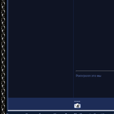
Рок'н'ролл это мы
===