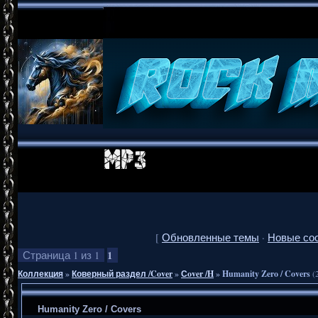
[
Обновленные темы
·
Новые со
1
Страница
1
из
1
Коллекция
»
Коверный раздел /Cover
»
Сover /H
»
Humanity Zero / Covers
(
Humanity Zero / Covers