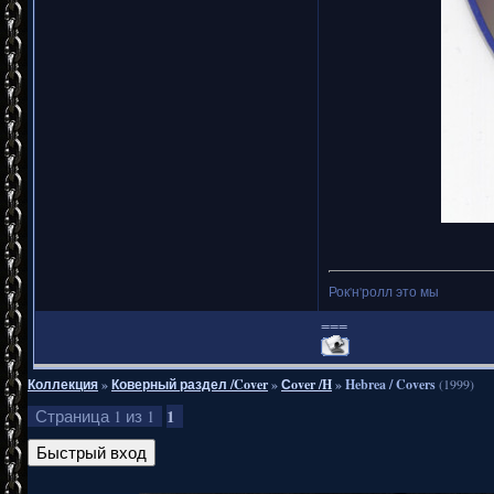
Рок'н'ролл это мы
===
Коллекция
»
Коверный раздел /Cover
»
Сover /H
»
Hebrea / Covers
(1999)
1
Страница
1
из
1