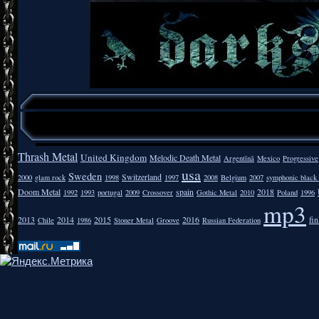
Thrash Metal
United Kingdom
Melodic Death Metal
Argentīnā
Mexico
Progressive
usa
Sweden
Switzerland
2000
glam rock
1998
1997
2008
Belgium
2007
symphonic black
Doom Metal
spain
2018
1992
1993
portugal
2009
Crossover
Gothic Metal
2010
Poland
1996
mp3
2013
2014
2015
2016
fi
Chile
1986
Stoner Metal
Groove
Russian Federation