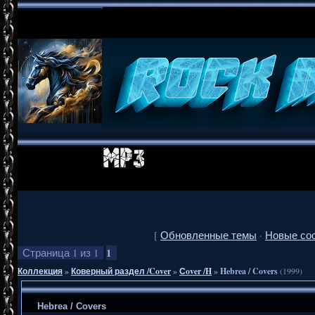
[
Обновленные темы
·
Новые со
1
Страница
1
из
1
Коллекция
»
Коверный раздел /Cover
»
Сover /H
»
Hebrea / Covers
(1999)
Hebrea / Covers