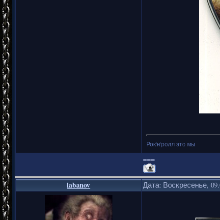
Рок'н'ролл это мы
===
labanov
Дата: Воскресенье, 09.