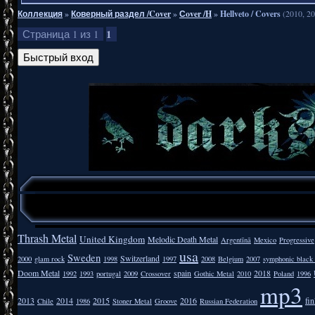
Коллекция
»
Коверный раздел /Cover
»
Сover /H
»
Hellveto / Covers
(2010, 2
1
Страница
1
из
1
Thrash Metal
United Kingdom
Melodic Death Metal
Argentīnā
Mexico
Progressive
usa
Sweden
Switzerland
2000
glam rock
1998
1997
2008
Belgium
2007
symphonic black
Doom Metal
spain
2018
1992
1993
portugal
2009
Crossover
Gothic Metal
2010
Poland
1996
mp3
2013
2014
2015
2016
fi
Chile
1986
Stoner Metal
Groove
Russian Federation