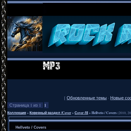
[
Обновленные темы
·
Новые со
1
Страница
1
из
1
Коллекция
»
Коверный раздел /Cover
»
Сover /H
»
Hellveto / Covers
(2010, 2
Hellveto / Covers