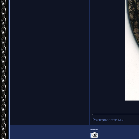
Рок'н'ролл это мы
===