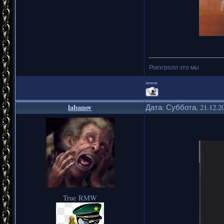
Рок'н'ролл это мы
===
labanov
Дата: Суббота, 21.12.2
True RMW