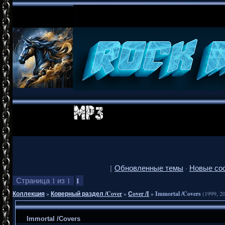
[
Обновленные темы
·
Новые со
1
Страница
1
из
1
Коллекция
»
Коверный раздел /Cover
»
Сover /I
»
Immortal /Covers
(1999, 2
Immortal /Covers