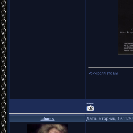
Рок'н'ролл это мы
===
labanov
Дата: Вторник, 19.11.2