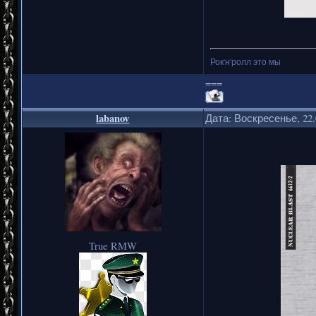
Рок'н'ролл это мы
===
labanov
Дата: Воскресенье, 22.
True RMW