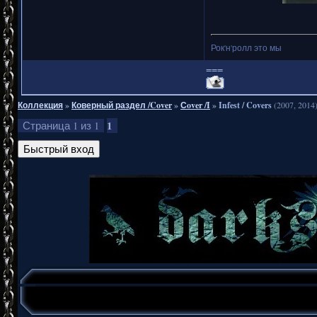
Рок'н'ролл это мы
===
Коллекция
»
Коверный раздел /Cover
»
Сover /I
»
Infest / Covers
(2007, 2014
1
Страница
1
из
1