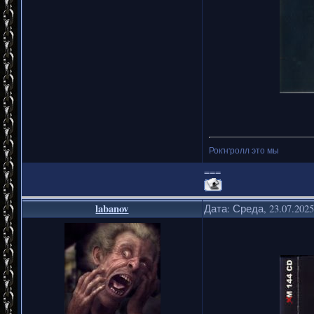
Рок'н'ролл это мы
===
labanov
Дата: Среда, 23.07.202