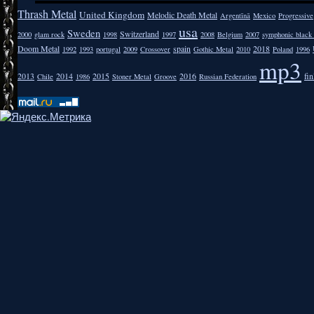
Thrash Metal
United Kingdom
Melodic Death Metal
Argentīnā
Mexico
Progressive
usa
Sweden
Switzerland
2000
glam rock
1998
1997
2008
Belgium
2007
symphonic black
Doom Metal
spain
2018
1992
1993
portugal
2009
Crossover
Gothic Metal
2010
Poland
1996
mp3
2013
2014
2015
2016
fi
Chile
1986
Stoner Metal
Groove
Russian Federation