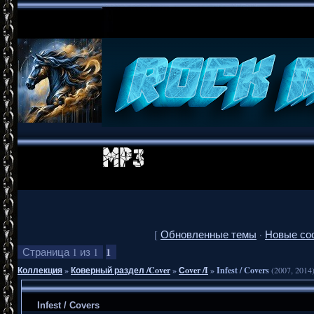
[
Обновленные темы
·
Новые со
1
Страница
1
из
1
Коллекция
»
Коверный раздел /Cover
»
Сover /I
»
Infest / Covers
(2007, 2014
Infest / Covers