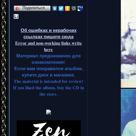
Поделиться…
Об ошибках и нерабочих
ссылках пишите сюда
Error and non-working links write
here
Материал предназначен для
ознакомления!
Если вам понравился альбом,
купите диск в магазине.
The material is intended for review!
If you liked the album, buy the CD in
the store.