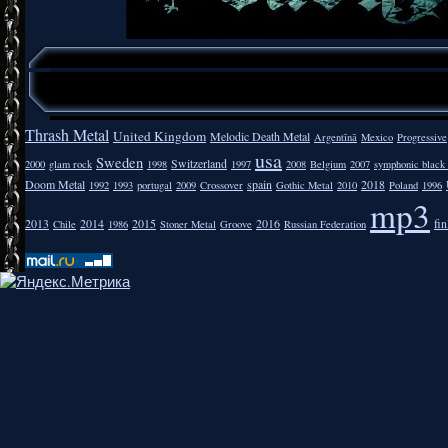
Thrash Metal
United Kingdom
Melodic Death Metal
Argentīnā
Mexico
Progressive
usa
Sweden
Switzerland
2000
glam rock
1998
1997
2008
Belgium
2007
symphonic black
Doom Metal
spain
2018
1992
1993
portugal
2009
Crossover
Gothic Metal
2010
Poland
1996
mp3
2013
2014
2015
2016
fi
Chile
1986
Stoner Metal
Groove
Russian Federation