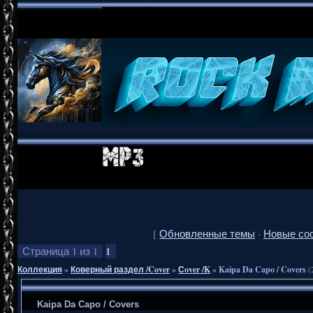
[
Обновленные темы
·
Новые со
1
Страница
1
из
1
Коллекция
»
Коверный раздел /Cover
»
Сover /K
»
Kaipa Da Capo / Covers
(
Kaipa Da Capo / Covers