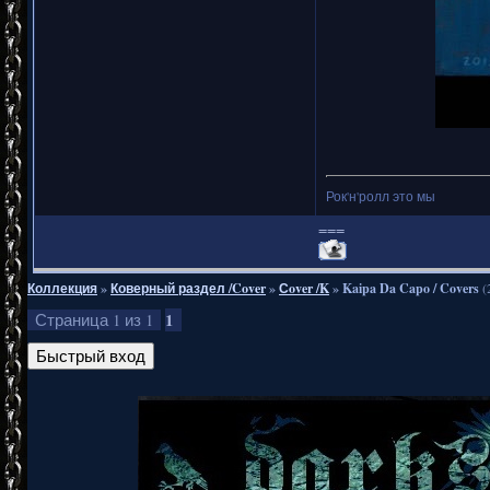
Рок'н'ролл это мы
===
Коллекция
»
Коверный раздел /Cover
»
Сover /K
»
Kaipa Da Capo / Covers
(
1
Страница
1
из
1