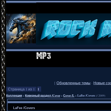
[
Обновленные темы
·
Новые со
1
Страница
1
из
1
Коллекция
»
Коверный раздел /Cover
»
Сover /L
»
LaFee /Covers
(/ 2009)
LaFee /Covers