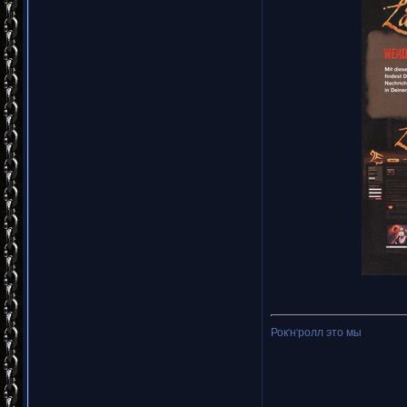
Рок'н'ролл это мы