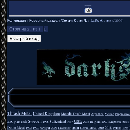
===
Коллекция
»
Коверный раздел /Cover
»
Сover /L
»
LaFee /Covers
(/ 2009)
1
Страница
1
из
1
Thrash Metal
United Kingdom
Melodic Death Metal
Argentīnā
Mexico
Progressive
usa
Sweden
Switzerland
2000
glam rock
1998
1997
2008
Belgium
2007
symphonic black
Doom Metal
spain
2018
1992
1993
portugal
2009
Crossover
Gothic Metal
2010
Poland
1996