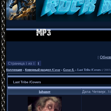
[
Обнов
1
Страница
1
из
1
Коллекция
»
Коверный раздел /Cover
»
Сover /L
»
Last Tribe /Covers
(/ 2003)
Last Tribe /Covers
labanov
Дата: Четверг, 31