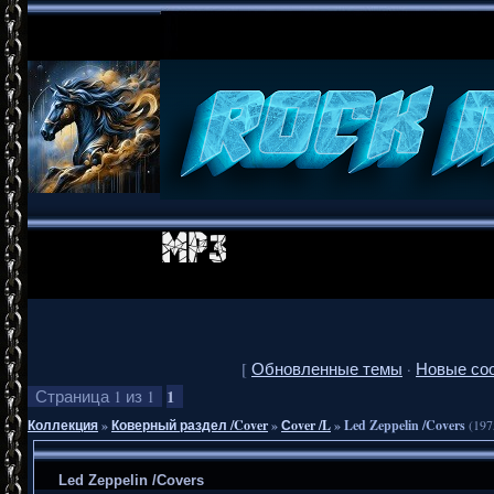
[
Обновленные темы
·
Новые со
1
Страница
1
из
1
Коллекция
»
Коверный раздел /Cover
»
Сover /L
»
Led Zeppelin /Covers
(197
Led Zeppelin /Covers