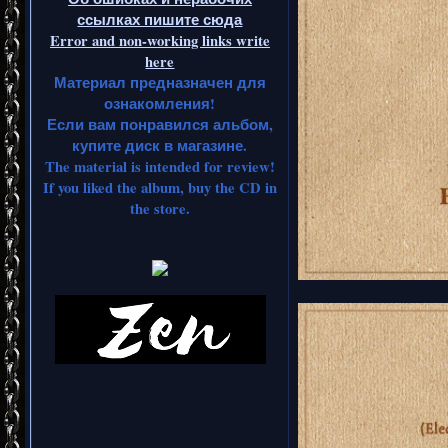
ссылках пишите сюда
Error and non-working links write
here
Материал предназначен для
ознакомления!
Если вам понравился альбом,
купите диск в магазине.
The material is intended for review!
If you liked the album, buy the CD in
the store.