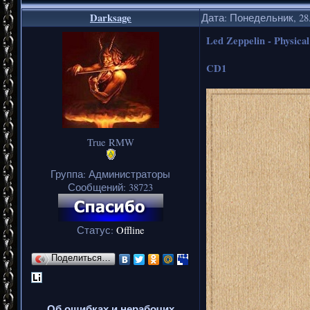
Darksage
Дата: Понедельник, 28.
Led Zeppelin - Physical 
CD1
True RMW
Группа: Администраторы
Сообщений:
38723
Статус:
Offline
Поделиться…
Об ошибках и нерабочих