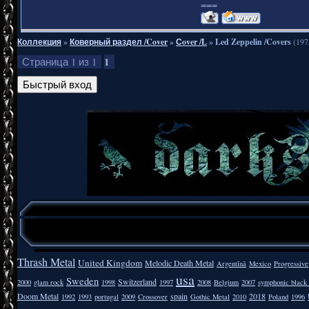
===
Коллекция
»
Коверный раздел /Cover
»
Сover /L
»
Led Zeppelin /Covers
(197
1
Страница
1
из
1
Thrash Metal
United Kingdom
Melodic Death Metal
Argentīnā
Mexico
Progressive
usa
Sweden
Switzerland
2000
glam rock
1998
1997
2008
Belgium
2007
symphonic black
Doom Metal
spain
2018
1992
1993
portugal
2009
Crossover
Gothic Metal
2010
Poland
1996