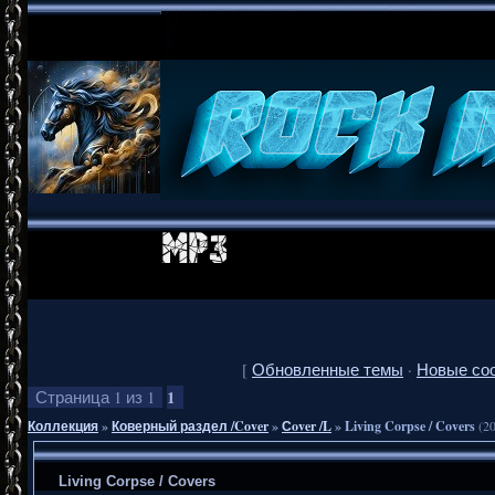
[
Обновленные темы
·
Новые со
1
Страница
1
из
1
Коллекция
»
Коверный раздел /Cover
»
Сover /L
»
Living Corpse / Covers
(2
Living Corpse / Covers