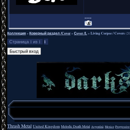
===
Коллекция
»
Коверный раздел /Cover
»
Сover /L
»
Living Corpse / Covers
(2
1
Страница
1
из
1
Thrash Metal
United Kingdom
Melodic Death Metal
Argentīnā
Mexico
Progressive