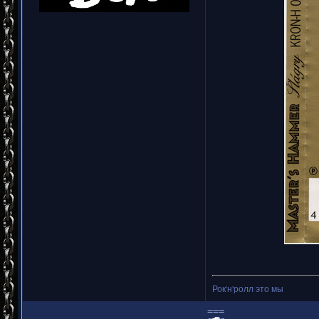
Рок'н'ролл это мы
===