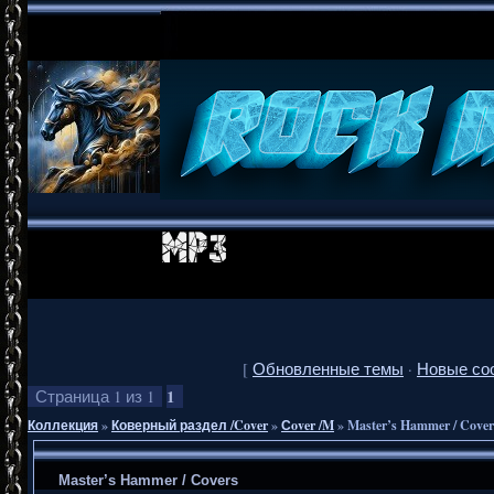
[
Обновленные темы
·
Новые со
1
Страница
1
из
1
Коллекция
»
Коверный раздел /Cover
»
Сover /M
»
Master’s Hammer / Cover
Master’s Hammer / Covers