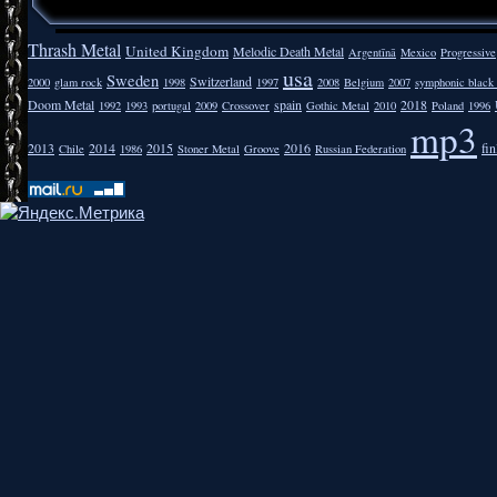
Thrash Metal
United Kingdom
Melodic Death Metal
Argentīnā
Mexico
Progressive
usa
Sweden
Switzerland
2000
glam rock
1998
1997
2008
Belgium
2007
symphonic black
Doom Metal
spain
2018
1992
1993
portugal
2009
Crossover
Gothic Metal
2010
Poland
1996
mp3
2013
2014
2015
2016
fi
Chile
1986
Stoner Metal
Groove
Russian Federation