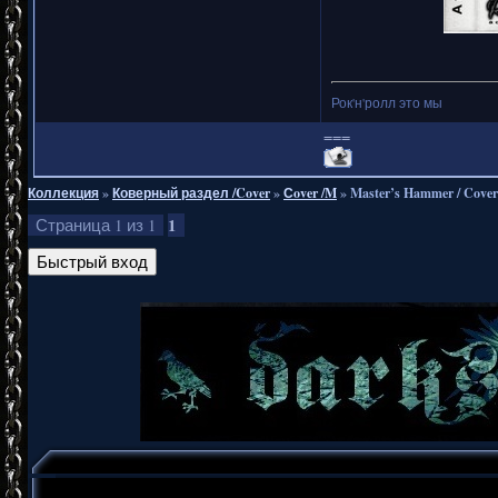
Рок'н'ролл это мы
===
Коллекция
»
Коверный раздел /Cover
»
Сover /M
»
Master’s Hammer / Cover
1
Страница
1
из
1