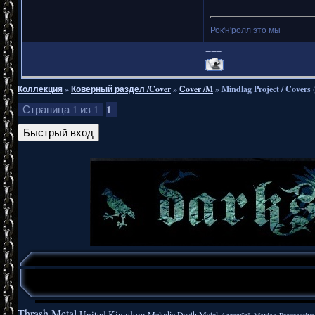
Рок'н'ролл это мы
===
Коллекция
»
Коверный раздел /Cover
»
Сover /M
»
Mindlag Project / Covers
1
Страница
1
из
1
Thrash Metal
United Kingdom
Melodic Death Metal
Argentīnā
Mexico
Progressive