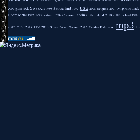
usa
Sweden
Switzerland
2000
glam rock
1998
1997
2008
Belgium
2007
symphonic black
Doom Metal
spain
2018
1992
1993
portugal
2009
Crossover
Gothic Metal
2010
Poland
1996
mp3
2013
2014
2015
2016
fi
Chile
1986
Stoner Metal
Groove
Russian Federation