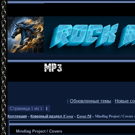
[
Обновленные темы
·
Новые с
1
Страница
1
из
1
Коллекция
»
Коверный раздел /Cover
»
Сover /M
»
Mindlag Project / Covers
Mindlag Project / Covers