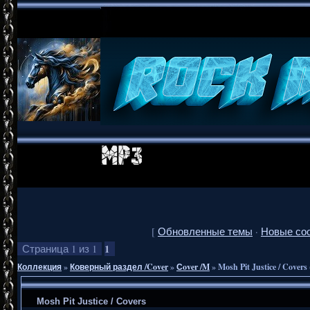
[
Обновленные темы
·
Новые со
1
Страница
1
из
1
Коллекция
»
Коверный раздел /Cover
»
Сover /M
»
Mosh Pit Justice / Covers
Mosh Pit Justice / Covers