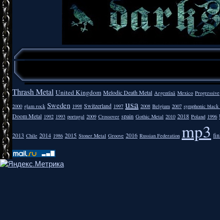
Thrash Metal
United Kingdom
Melodic Death Metal
Argentīnā
Mexico
Progressive
usa
Sweden
Switzerland
2000
glam rock
1998
1997
2008
Belgium
2007
symphonic black
Doom Metal
spain
2018
1992
1993
portugal
2009
Crossover
Gothic Metal
2010
Poland
1996
mp3
2013
2014
2015
2016
fi
Chile
1986
Stoner Metal
Groove
Russian Federation