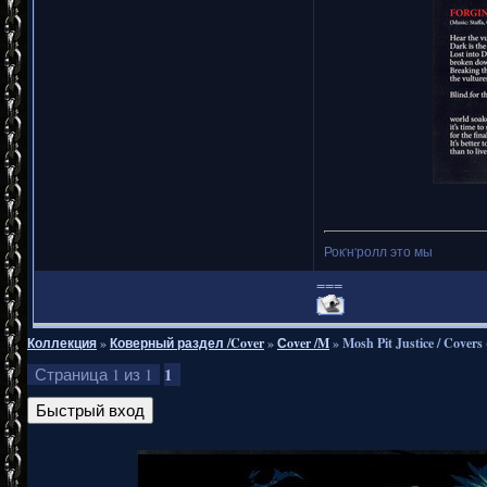
Рок'н'ролл это мы
===
Коллекция
»
Коверный раздел /Cover
»
Сover /M
»
Mosh Pit Justice / Covers
1
Страница
1
из
1