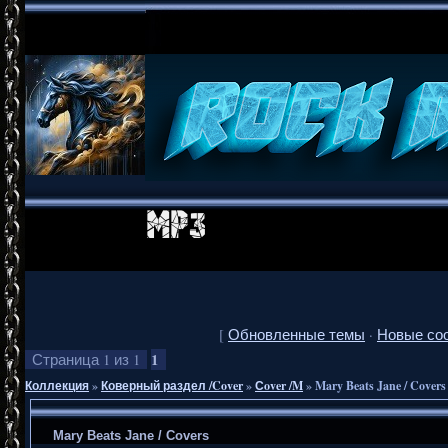
[
Обновленные темы
·
Новые со
1
Страница
1
из
1
Коллекция
»
Коверный раздел /Cover
»
Сover /M
»
Mary Beats Jane / Covers
Mary Beats Jane / Covers