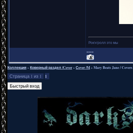
Рок'н'ролл это мы
===
Коллекция
»
Коверный раздел /Cover
»
Сover /M
»
Mary Beats Jane / Covers
1
Страница
1
из
1