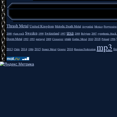
Thrash Metal
United Kingdom
Melodic Death Metal
Argentīnā
Mexico
Progressive
usa
Sweden
Switzerland
2000
glam rock
1998
1997
2008
Belgium
2007
symphonic black
Doom Metal
spain
2018
1992
1993
portugal
2009
Crossover
Gothic Metal
2010
Poland
1996
mp3
2013
2014
2015
2016
fi
Chile
1986
Stoner Metal
Groove
Russian Federation