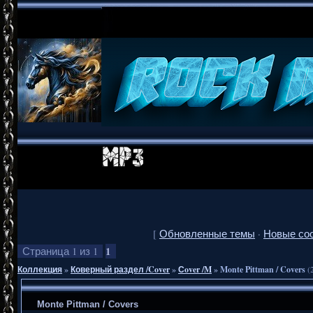
[
Обновленные темы
·
Новые со
1
Страница
1
из
1
Коллекция
»
Коверный раздел /Cover
»
Сover /M
»
Monte Pittman / Covers
(
Monte Pittman / Covers