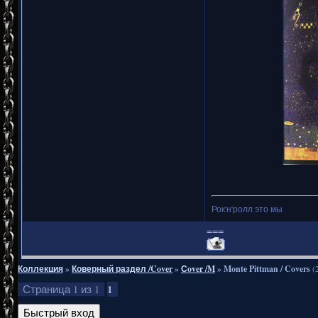
Рок'н'ролл это мы
===
Коллекция
»
Коверный раздел /Cover
»
Сover /M
»
Monte Pittman / Covers
(
1
Страница
1
из
1