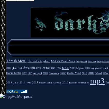
Thrash Metal
United Kingdom
Melodic Death Metal
Argentīnā
Mexico
Progressive
usa
Sweden
Switzerland
2000
glam rock
1998
1997
2008
Belgium
2007
symphonic black
Doom Metal
spain
2018
1992
1993
portugal
2009
Crossover
Gothic Metal
2010
Poland
1996
mp3
2013
2014
2015
2016
fi
Chile
1986
Stoner Metal
Groove
Russian Federation