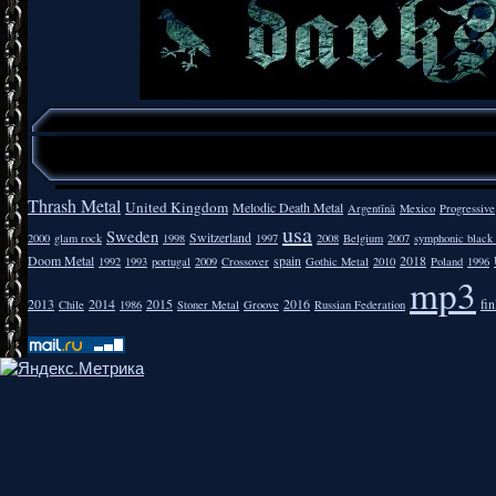
Thrash Metal
United Kingdom
Melodic Death Metal
Argentīnā
Mexico
Progressive
usa
Sweden
Switzerland
2000
glam rock
1998
1997
2008
Belgium
2007
symphonic black
Doom Metal
spain
2018
1992
1993
portugal
2009
Crossover
Gothic Metal
2010
Poland
1996
mp3
2013
2014
2015
2016
fi
Chile
1986
Stoner Metal
Groove
Russian Federation