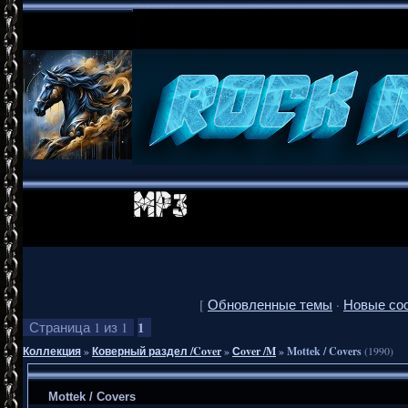
[
Обновленные темы
·
Новые со
1
Страница
1
из
1
Коллекция
»
Коверный раздел /Cover
»
Сover /M
»
Mottek / Covers
(1990)
Mottek / Covers