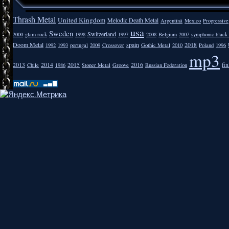
Thrash Metal
United Kingdom
Melodic Death Metal
Argentīnā
Mexico
Progressive
usa
Sweden
Switzerland
2000
glam rock
1998
1997
2008
Belgium
2007
symphonic black
Doom Metal
spain
2018
1992
1993
portugal
2009
Crossover
Gothic Metal
2010
Poland
1996
mp3
2013
2014
2015
2016
fi
Chile
1986
Stoner Metal
Groove
Russian Federation