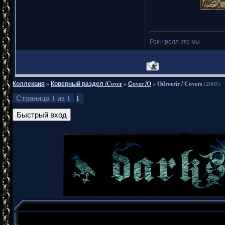
Рок'н'ролл это мы
===
Коллекция
»
Коверный раздел /Cover
»
Сover /O
»
Odroerir / Covers
(2005)
1
Страница
1
из
1