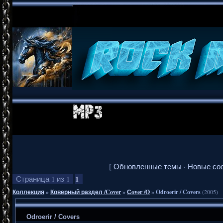
[
Обновленные темы
·
Новые со
1
Страница
1
из
1
Коллекция
»
Коверный раздел /Cover
»
Сover /O
»
Odroerir / Covers
(2005)
Odroerir / Covers