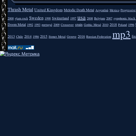
Thrash Metal
United Kingdom
Melodic Death Metal
Argentīnā
Mexico
Progressive
usa
Sweden
Switzerland
2000
glam rock
1998
1997
2008
Belgium
2007
symphonic black
Doom Metal
spain
2018
1992
1993
portugal
2009
Crossover
Gothic Metal
2010
Poland
1996
mp3
2013
2014
2015
2016
fi
Chile
1986
Stoner Metal
Groove
Russian Federation