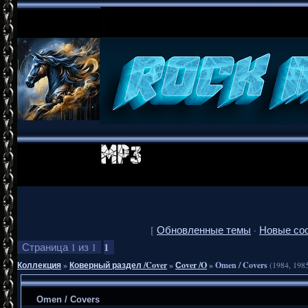
[
Обновленные темы
·
Новые со
1
Страница
1
из
1
Коллекция
»
Коверный раздел /Cover
»
Сover /O
»
Omen / Covers
(1984, 198
Omen / Covers