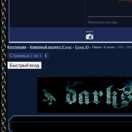
Рок'н'ролл это мы
===
Коллекция
»
Коверный раздел /Cover
»
Сover /O
»
Omen / Covers
(1984, 198
1
Страница
1
из
1