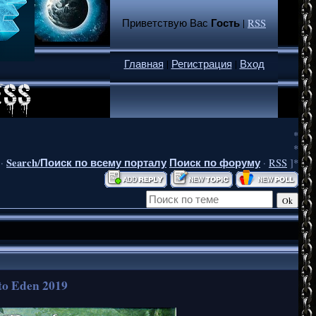
Гость
Приветствую Вас
|
RSS
Главная
|
Регистрация
|
Вход
*
*
Search/Поиск по всему порталу
Поиск по форуму
·
·
RSS
]*
to Eden 2019