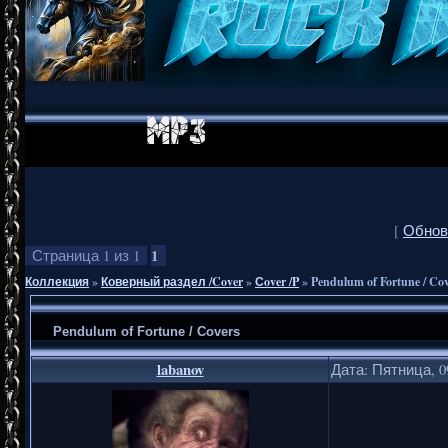
[
Обнов
1
Страница
1
из
1
Коллекция
»
Коверный раздел /Cover
»
Сover /P
»
Pendulum of Fortune / Co
Pendulum of Fortune / Covers
labanov
Дата: Пятница, 0