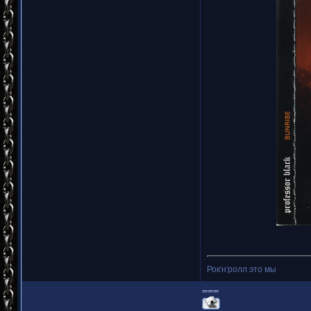
Рок'н'ролл это мы
===