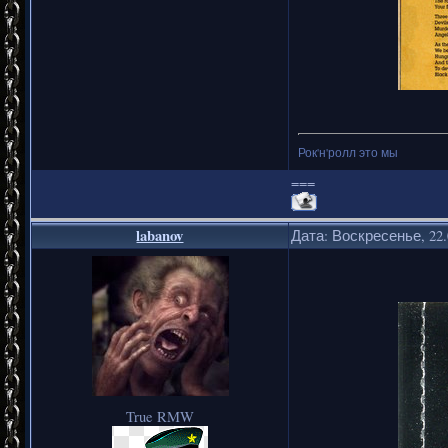
Рок'н'ролл это мы
===
labanov
Дата: Воскресенье, 22.
True RMW