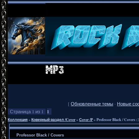
[
Обновленные темы
·
Новые со
1
Страница
1
из
1
Коллекция
»
Коверный раздел /Cover
»
Сover /P
»
Professor Black / Covers
(
Professor Black / Covers