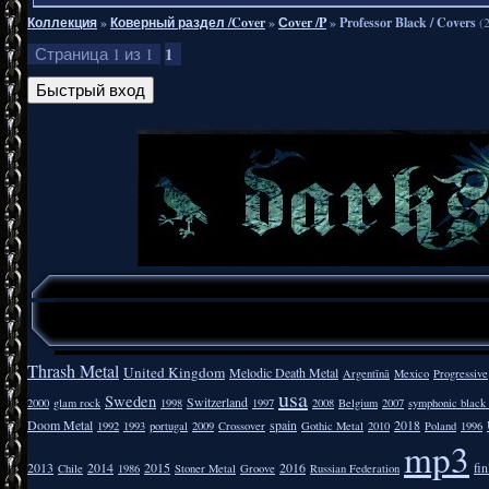
Коллекция
»
Коверный раздел /Cover
»
Сover /P
»
Professor Black / Covers
(
1
Страница
1
из
1
Thrash Metal
United Kingdom
Melodic Death Metal
Argentīnā
Mexico
Progressive
usa
Sweden
Switzerland
2000
glam rock
1998
1997
2008
Belgium
2007
symphonic black
Doom Metal
spain
2018
1992
1993
portugal
2009
Crossover
Gothic Metal
2010
Poland
1996
mp3
2013
2014
2015
2016
fi
Chile
1986
Stoner Metal
Groove
Russian Federation