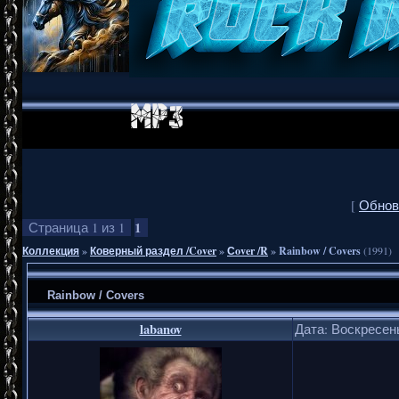
[
Обнов
1
Страница
1
из
1
Коллекция
»
Коверный раздел /Cover
»
Сover /R
»
Rainbow / Covers
(1991)
Rainbow / Covers
labanov
Дата: Воскресень