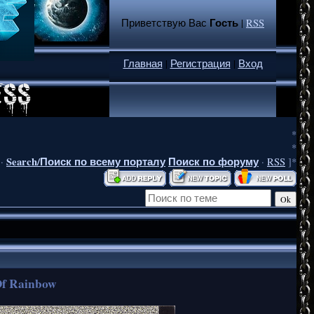
Гость
Приветствую Вас
|
RSS
Главная
|
Регистрация
|
Вход
*
*
Search/Поиск по всему порталу
Поиск по форуму
·
·
RSS
]*
Of Rainbow