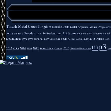
Thrash Metal
United Kingdom
Melodic Death Metal
Argentīnā
Mexico
Progressive
usa
Sweden
Switzerland
2000
glam rock
1998
1997
2008
Belgium
2007
symphonic black
Doom Metal
spain
2018
1992
1993
portugal
2009
Crossover
Gothic Metal
2010
Poland
1996
mp3
2013
2014
2015
2016
fi
Chile
1986
Stoner Metal
Groove
Russian Federation