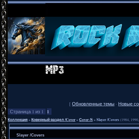
[
Обновленные темы
·
Новые с
1
Страница
1
из
1
Коллекция
»
Коверный раздел /Cover
»
Сover /S
»
Slayer /Covers
(1984, 1990
Slayer /Covers