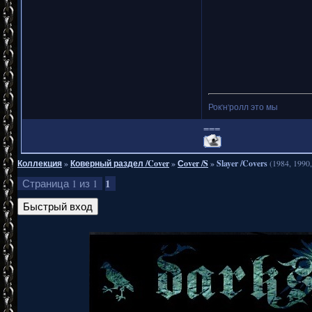
Рок'н'ролл это мы
===
Коллекция
»
Коверный раздел /Cover
»
Сover /S
»
Slayer /Covers
(1984, 1990
1
Страница
1
из
1