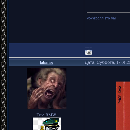
Рок'н'ролл это мы
===
labanov
Дата: Суббота, 18.01.2
True RMW