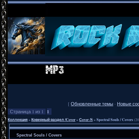
[
Обновленные темы
·
Новые со
1
Страница
1
из
1
Коллекция
»
Коверный раздел /Cover
»
Сover /S
»
Spectral Souls / Covers
(20
Spectral Souls / Covers