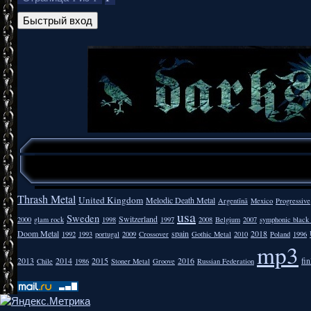
Thrash Metal
United Kingdom
Melodic Death Metal
Argentīnā
Mexico
Progressive
usa
Sweden
Switzerland
2000
glam rock
1998
1997
2008
Belgium
2007
symphonic black
Doom Metal
spain
2018
1992
1993
portugal
2009
Crossover
Gothic Metal
2010
Poland
1996
mp3
2013
2014
2015
2016
fi
Chile
1986
Stoner Metal
Groove
Russian Federation