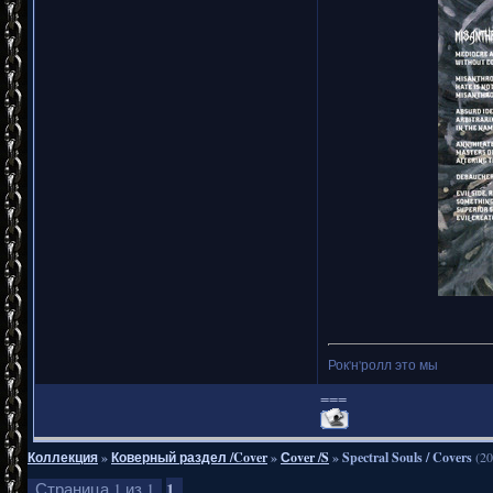
Рок'н'ролл это мы
===
Коллекция
»
Коверный раздел /Cover
»
Сover /S
»
Spectral Souls / Covers
(20
1
Страница
1
из
1