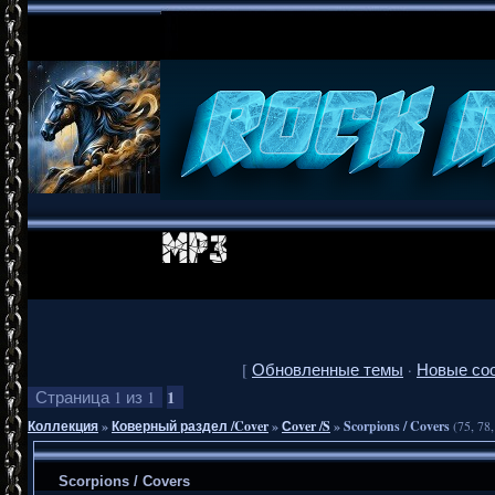
[
Обновленные темы
·
Новые со
1
Страница
1
из
1
Коллекция
»
Коверный раздел /Cover
»
Сover /S
»
Scorpions / Covers
(75, 78
Scorpions / Covers