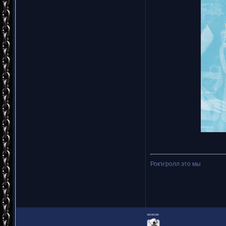
Рок'н'ролл это мы
===