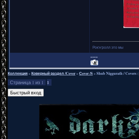
Рок'н'ролл это мы
===
Коллекция
»
Коверный раздел /Cover
»
Сover /S
»
Shub Niggurath / Covers
1
Страница
1
из
1