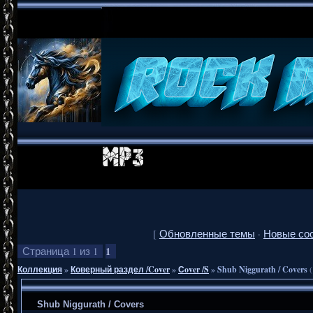
[
Обновленные темы
·
Новые со
1
Страница
1
из
1
Коллекция
»
Коверный раздел /Cover
»
Сover /S
»
Shub Niggurath / Covers
Shub Niggurath / Covers