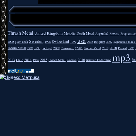
Thrash Metal
United Kingdom
Melodic Death Metal
Argentīnā
Mexico
Progressive
usa
Sweden
Switzerland
2000
glam rock
1998
1997
2008
Belgium
2007
symphonic black
Doom Metal
spain
2018
1992
1993
portugal
2009
Crossover
Gothic Metal
2010
Poland
1996
mp3
2013
2014
2015
2016
fi
Chile
1986
Stoner Metal
Groove
Russian Federation