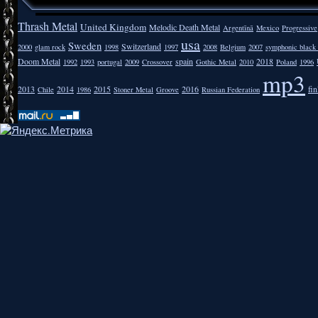
Thrash Metal
United Kingdom
Melodic Death Metal
Argentīnā
Mexico
Progressive
usa
Sweden
Switzerland
2000
glam rock
1998
1997
2008
Belgium
2007
symphonic black
Doom Metal
spain
2018
1992
1993
portugal
2009
Crossover
Gothic Metal
2010
Poland
1996
mp3
2013
2014
2015
2016
fi
Chile
1986
Stoner Metal
Groove
Russian Federation