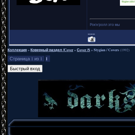
Рок'н'ролл это мы
===
Коллекция
»
Коверный раздел /Cover
»
Сover /S
»
Stygian / Covers
(1992)
1
Страница
1
из
1