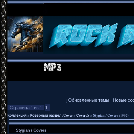
[
Обновленные темы
·
Новые со
1
Страница
1
из
1
Коллекция
»
Коверный раздел /Cover
»
Сover /S
»
Stygian / Covers
(1992)
Stygian / Covers