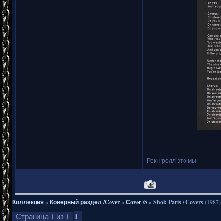
Рок'н'ролл это мы
===
Коллекция
»
Коверный раздел /Cover
»
Сover /S
»
Shok Paris / Covers
(1987)
1
Страница
1
из
1