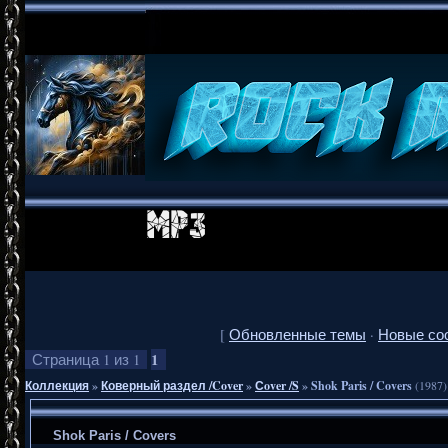
[
Обновленные темы
·
Новые со
1
Страница
1
из
1
Коллекция
»
Коверный раздел /Cover
»
Сover /S
»
Shok Paris / Covers
(1987)
Shok Paris / Covers