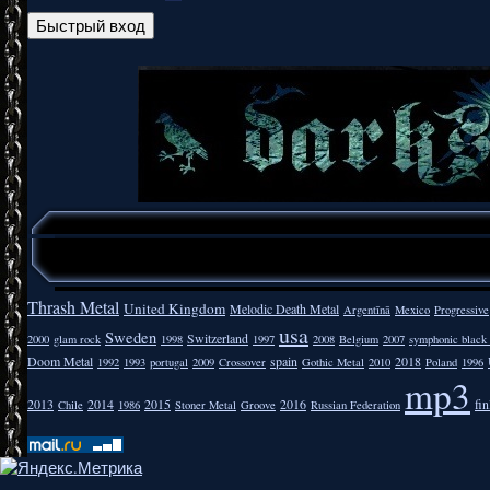
Thrash Metal
United Kingdom
Melodic Death Metal
Argentīnā
Mexico
Progressive
usa
Sweden
Switzerland
2000
glam rock
1998
1997
2008
Belgium
2007
symphonic black
Doom Metal
spain
2018
1992
1993
portugal
2009
Crossover
Gothic Metal
2010
Poland
1996
mp3
2013
2014
2015
2016
fi
Chile
1986
Stoner Metal
Groove
Russian Federation