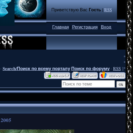
Гость
Приветствую Вас
|
RSS
Главная
|
Регистрация
|
Вход
*
*
Search/Поиск по всему порталу
Поиск по форуму
·
·
RSS
]*
 2005