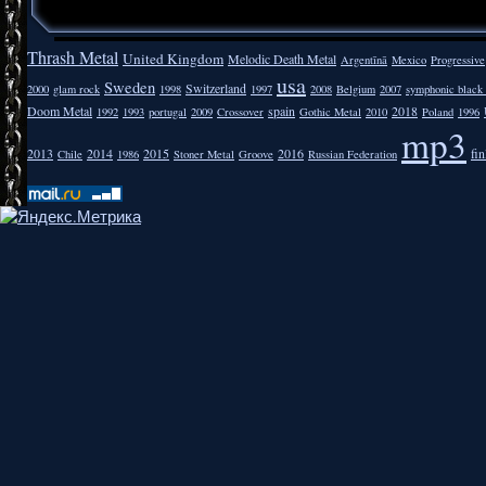
Thrash Metal
United Kingdom
Melodic Death Metal
Argentīnā
Mexico
Progressive
usa
Sweden
Switzerland
2000
glam rock
1998
1997
2008
Belgium
2007
symphonic black
Doom Metal
spain
2018
1992
1993
portugal
2009
Crossover
Gothic Metal
2010
Poland
1996
mp3
2013
2014
2015
2016
fi
Chile
1986
Stoner Metal
Groove
Russian Federation