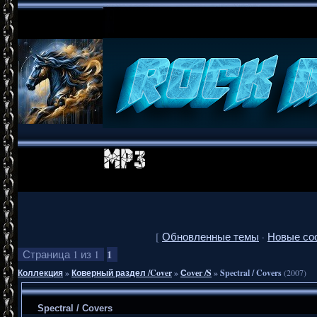
[
Обновленные темы
·
Новые со
1
Страница
1
из
1
Коллекция
»
Коверный раздел /Cover
»
Сover /S
»
Spectral / Covers
(2007)
Spectral / Covers