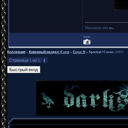
Рок'н'ролл это мы
===
Коллекция
»
Коверный раздел /Cover
»
Сover /S
»
Spectral / Covers
(2007)
1
Страница
1
из
1