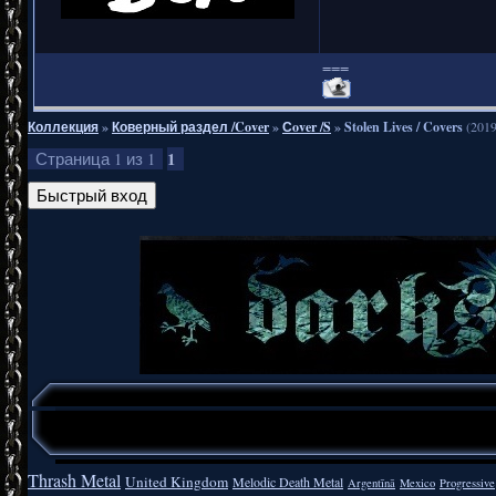
===
Коллекция
»
Коверный раздел /Cover
»
Сover /S
»
Stolen Lives / Covers
(2019
1
Страница
1
из
1
Thrash Metal
United Kingdom
Melodic Death Metal
Argentīnā
Mexico
Progressive