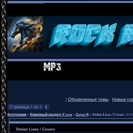
[
Обновленные темы
·
Новые со
1
Страница
1
из
1
Коллекция
»
Коверный раздел /Cover
»
Сover /S
»
Stolen Lives / Covers
(2019
Stolen Lives / Covers