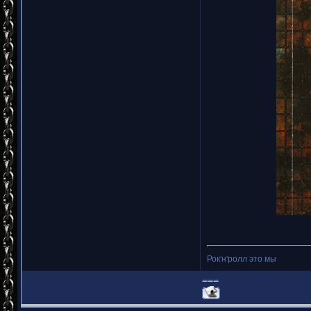
Рок'н'ролл это мы
===