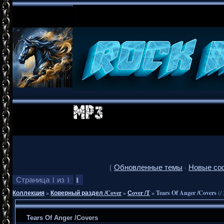
[
Обновленные темы
·
Новые со
1
Страница
1
из
1
Коллекция
»
Коверный раздел /Cover
»
Сover /T
»
Tears Of Anger /Covers
(/
Tears Of Anger /Covers