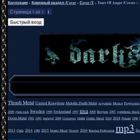
Коллекция
»
Коверный раздел /Cover
»
Сover /T
»
Tears Of Anger /Covers
(/
1
Страница
1
из
1
Thrash Metal
United Kingdom
Melodic Death Metal
Argentīnā
Mexico
Progressive
usa
Sweden
Switzerland
2000
glam rock
1998
1997
2008
Belgium
2007
symphonic black
Doom Metal
spain
2018
1992
1993
portugal
2009
Crossover
Gothic Metal
2010
Poland
1996
mp3
2013
2014
2015
2016
fi
Chile
1986
Stoner Metal
Groove
Russian Federation