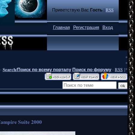
Гость
Приветствую Вас
|
RSS
Главная
|
Регистрация
|
Вход
*
*
Search/Поиск по всему порталу
Поиск по форуму
·
·
RSS
]*
ampire Suite 2000