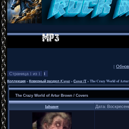
[
Обнов
1
Страница
1
из
1
Коллекция
»
Коверный раздел /Cover
»
Сover /T
»
The Crazy World of Artur
The Crazy World of Artur Brown / Covers
labanov
Дата: Воскресень