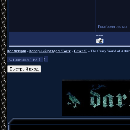
Рок'н'ролл это мы
===
Коллекция
»
Коверный раздел /Cover
»
Сover /T
»
The Crazy World of Artur
1
Страница
1
из
1