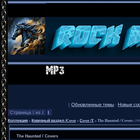
[
Обновленные темы
·
Новые со
1
Страница
1
из
1
Коллекция
»
Коверный раздел /Cover
»
Сover /T
»
The Haunted / Covers
(19
The Haunted / Covers