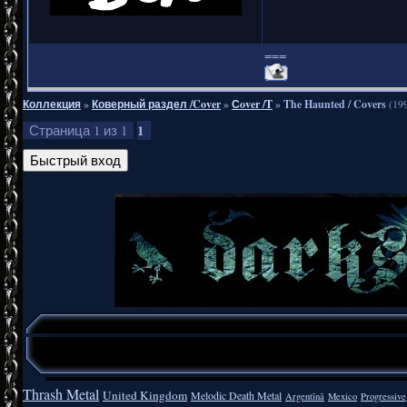
===
Коллекция
»
Коверный раздел /Cover
»
Сover /T
»
The Haunted / Covers
(19
1
Страница
1
из
1
Thrash Metal
United Kingdom
Melodic Death Metal
Argentīnā
Mexico
Progressive