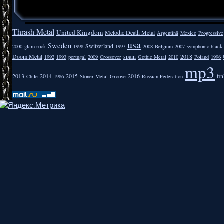
Thrash Metal
United Kingdom
Melodic Death Metal
Argentīnā
Mexico
Progressive
usa
Sweden
Switzerland
2000
glam rock
1998
1997
2008
Belgium
2007
symphonic black
Doom Metal
spain
2018
1992
1993
portugal
2009
Crossover
Gothic Metal
2010
Poland
1996
mp3
2013
2014
2015
2016
fi
Chile
1986
Stoner Metal
Groove
Russian Federation