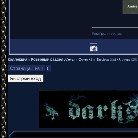
Рок'н'ролл это мы
===
Коллекция
»
Коверный раздел /Cover
»
Сover /T
»
Tarchon Fist / Covers
(201
1
Страница
1
из
1