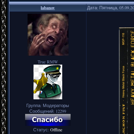
labanov
Дата: Пятница, 05.09.2
True RMW
Группа: Модераторы
Сообщений:
12299
Статус:
Offline