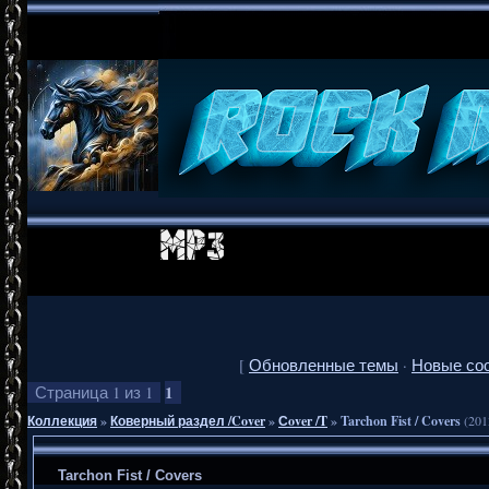
[
Обновленные темы
·
Новые со
1
Страница
1
из
1
Коллекция
»
Коверный раздел /Cover
»
Сover /T
»
Tarchon Fist / Covers
(201
Tarchon Fist / Covers